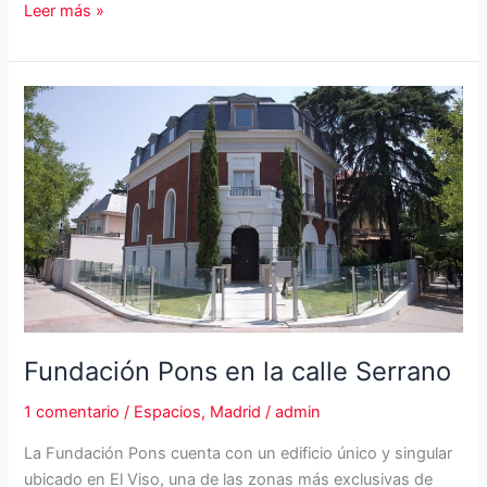
Hotel
Leer más »
Meliá
Castilla
Fundación Pons en la calle Serrano
1 comentario
/
Espacios
,
Madrid
/
admin
La Fundación Pons cuenta con un edificio único y singular
ubicado en El Viso, una de las zonas más exclusivas de