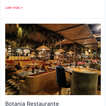
Savaina
Leer más »
Botania Restaurante