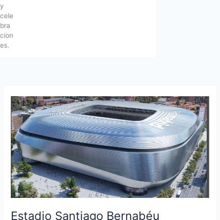
y
cele
bra
cion
es.
Estadio Santiago Bernabéu