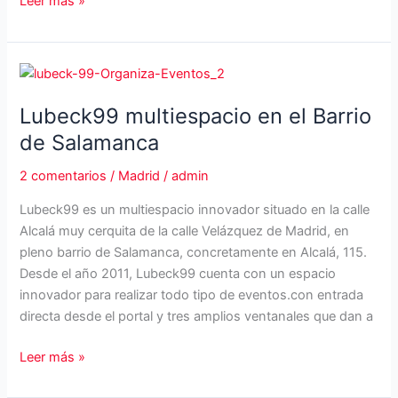
Loft
Leer más »
39
en
la
calle
Velázquez
Lubeck99 multiespacio en el Barrio
y
de Salamanca
Barrio
de
2 comentarios
/
Madrid
/
admin
Salamanca
Lubeck99 es un multiespacio innovador situado en la calle
Alcalá muy cerquita de la calle Velázquez de Madrid, en
pleno barrio de Salamanca, concretamente en Alcalá, 115.
Desde el año 2011, Lubeck99 cuenta con un espacio
innovador para realizar todo tipo de eventos.con entrada
directa desde el portal y tres amplios ventanales que dan a
Lubeck99
Leer más »
multiespacio