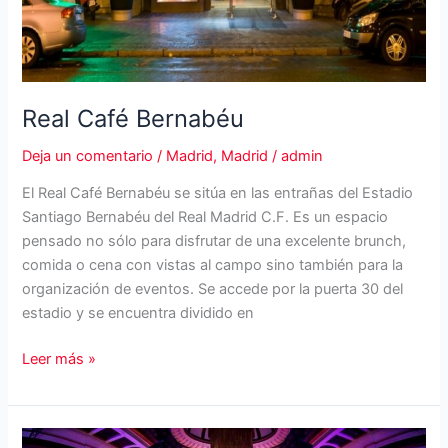
Real Café Bernabéu
Deja un comentario
/
Madrid
,
Madrid
/
admin
El Real Café Bernabéu se sitúa en las entrañas del Estadio
Santiago Bernabéu del Real Madrid C.F. Es un espacio
pensado no sólo para disfrutar de una excelente brunch,
comida o cena con vistas al campo sino también para la
organización de eventos. Se accede por la puerta 30 del
estadio y se encuentra dividido en
Real
Leer más »
Café
Bernabéu