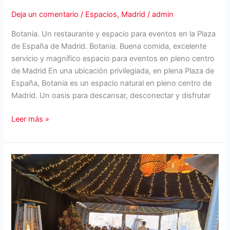
Deja un comentario
/
Espacios
,
Madrid
/
admin
Botania. Un restaurante y espacio para eventos en la Plaza
de España de Madrid. Botania. Buena comida, excelente
servicio y magnífico espacio para eventos en pleno centro
de Madrid En una ubicación privilegiada, en plena Plaza de
España, Botania es un espacio natural en pleno centro de
Madrid. Un oasis para descansar, desconectar y disfrutar
Botania
Leer más »
Restaurante