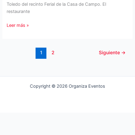
Toledo del recinto Ferial de la Casa de Campo. El
restaurante
La
Leer más »
Pesquera
de
Madrid
1
2
Siguiente
→
Copyright © 2026 Organiza Eventos