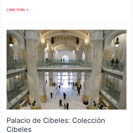
Galería
Leer más »
de
Cristal
del
Palacio
de
Cibeles
Palacio de Cibeles: Colección
Cibeles