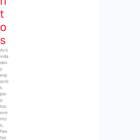
n
t
o
s
Acti
vida
des
y
esp
acio
s
par
a
tus
eve
nto
s,
fies
tas