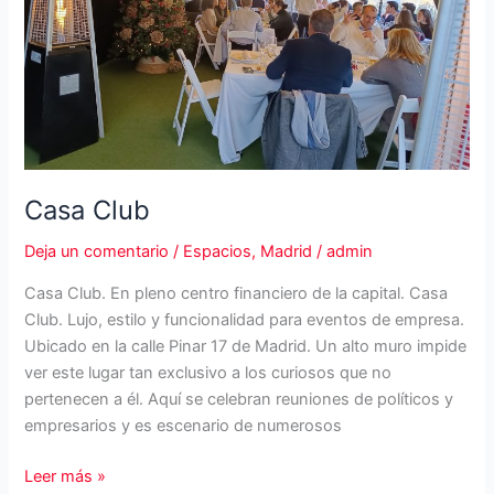
Casa Club
Deja un comentario
/
Espacios
,
Madrid
/
admin
Casa Club. En pleno centro financiero de la capital. Casa
Club. Lujo, estilo y funcionalidad para eventos de empresa.
Ubicado en la calle Pinar 17 de Madrid. Un alto muro impide
ver este lugar tan exclusivo a los curiosos que no
pertenecen a él. Aquí se celebran reuniones de políticos y
empresarios y es escenario de numerosos
Casa
Leer más »