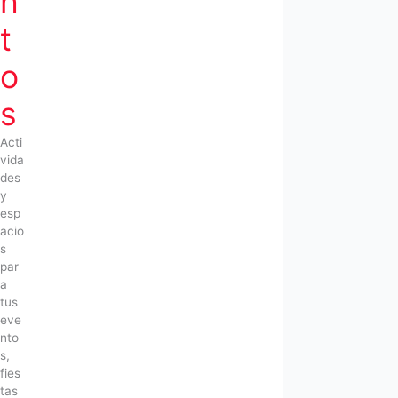
n
t
o
s
Acti
vida
des
y
esp
acio
s
par
a
tus
eve
nto
s,
fies
tas