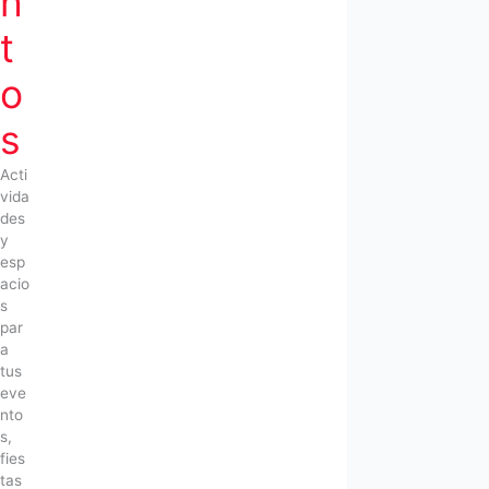
n
t
o
s
Acti
vida
des
y
esp
acio
s
par
a
tus
eve
nto
s,
fies
tas