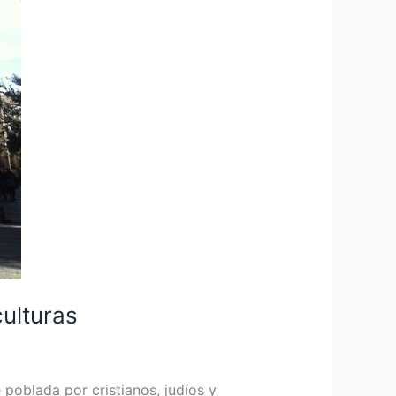
culturas
poblada por cristianos, judíos y