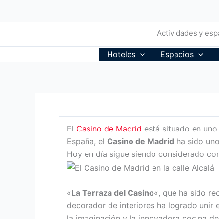
Ir
al
contenido
Actividades y espa
Hoteles
Espacios
El
Casino de Madrid
está situado en uno 
España, el
Casino de Madrid
ha sido uno
Hoy en día sigue siendo considerado com
«
La Terraza del Casino
«, que ha sido r
decorador de interiores ha logrado unir 
la imaginación y la innovadora cocina d