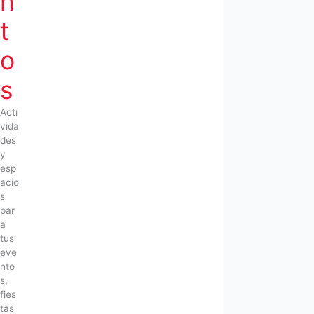
n
t
o
s
Acti
vida
des
y
esp
acio
s
par
a
tus
eve
nto
s,
fies
tas