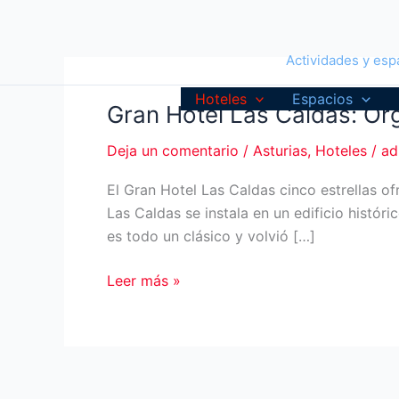
Ir
al
contenido
Actividades y espa
Hoteles
Espacios
Gran Hotel Las Caldas: Or
Deja un comentario
/
Asturias
,
Hoteles
/
ad
El Gran Hotel Las Caldas cinco estrellas of
Las Caldas se instala en un edificio histó
es todo un clásico y volvió […]
Gran
Leer más »
Hotel
Las
Caldas:
Organiza
tu