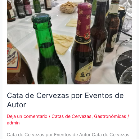
España
Cata de Cervezas por Eventos de
Autor
Deja un comentario
/
Catas de Cervezas
,
Gastronómicas
/
admin
Cata de Cervezas por Eventos de Autor Cata de Cervezas