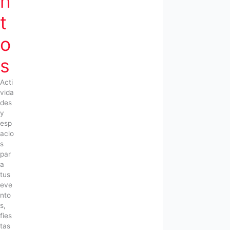
n
t
o
s
Acti
vida
des
y
esp
acio
s
par
a
tus
eve
nto
s,
fies
tas