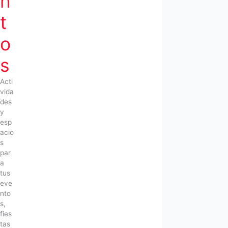
n
t
o
s
Acti
vida
des
y
esp
acio
s
par
a
tus
eve
nto
s,
fies
tas