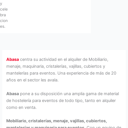
y
cele
bra
cion
es.
Abasa
centra su actividad en el alquiler de Mobiliario,
menaje, maquinaria, cristalerías, vajillas, cubiertos y
mantelerías para eventos. Una experiencia de más de 20
años en el sector les avala.
Abasa
pone a su disposición una amplia gama de material
de hostelería para eventos de todo tipo, tanto en alquiler
como en venta.
Mobiliario, cristalerías, menaje, vajillas, cubiertos,
mantelerías y maquinaria para eventos
. Con un equipo de