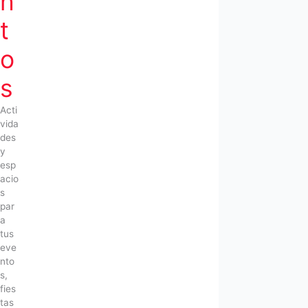
n
t
o
s
Acti
vida
des
y
esp
acio
s
par
a
tus
eve
nto
s,
fies
tas