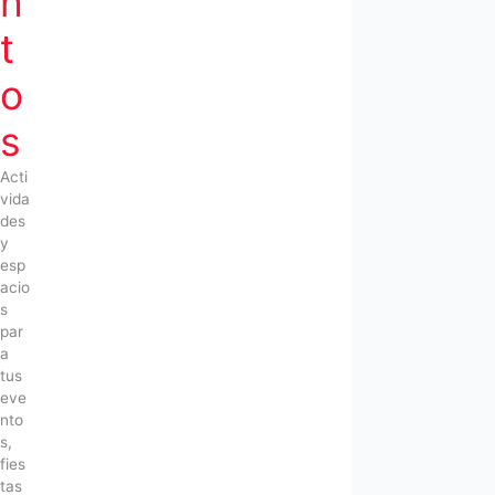
n
t
o
s
Acti
vida
des
y
esp
acio
s
par
a
tus
eve
nto
s,
fies
tas