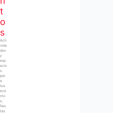
n
t
o
s
Acti
vida
des
y
esp
acio
s
par
a
tus
eve
nto
s,
fies
tas