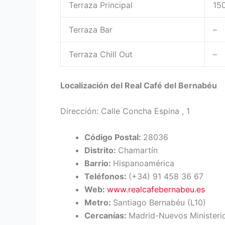
Terraza Principal
15
Terraza Bar
–
Terraza Chill Out
–
Localización del Real Café del Bernabéu
Dirección: Calle Concha Espina , 1
Código Postal:
28036
Distrito:
Chamartín
Barrio:
Hispanoamérica
Teléfonos:
(+34) 91 458 36 67
Web:
www.realcafebernabeu.es
Metro:
Santiago Bernabéu (L10)
Cercanías:
Madrid-Nuevos Ministeri