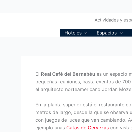
Ir
al
contenido
Actividades y espa
Hoteles
Espacios
El
Real Café del Bernabéu
es un espacio m
pequeñas reuniones, hasta eventos de 700 
el arquitecto norteamericano Jordan Mozer 
En la planta superior está el restaurante 
metros de largo, desde la que se observa
con juegos de luces que van cambiando. A
ejemplo unas
Catas de Cervezas
con vistas