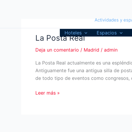
Ir
al
contenido
Actividades y espa
Hoteles
Espacios
La Posta Real
Deja un comentario
/
Madrid
/
admin
La Posta Real actualmente es una espléndi
Antiguamente fue una antigua silla de posta
de todo tipo de eventos como congresos, c
La
Leer más »
Posta
Real