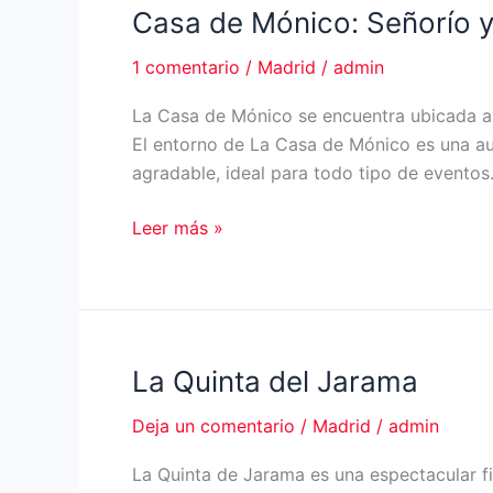
Casa de Mónico: Señorío y
1 comentario
/
Madrid
/
admin
La Casa de Mónico se encuentra ubicada a 
El entorno de La Casa de Mónico es una auté
agradable, ideal para todo tipo de eventos
Casa
Leer más »
de
Mónico:
Señorío
y
elegancia
La Quinta del Jarama
en
Deja un comentario
/
Madrid
/
admin
tus
eventos
La Quinta de Jarama es una espectacular fi