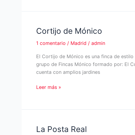
Ondarreta
en
la
Casa
Cortijo de Mónico
de
1 comentario
/
Madrid
/
admin
Campo
El Cortijo de Mónico es una finca de estil
grupo de Fincas Mónico formado por: El Co
cuenta con amplios jardines
Cortijo
Leer más »
de
Mónico
La Posta Real