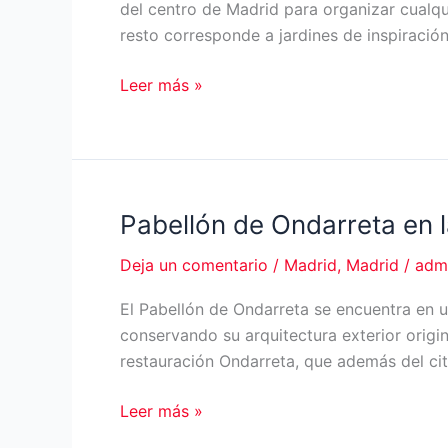
del centro de Madrid para organizar cualq
resto corresponde a jardines de inspiració
La
Leer más »
Quinta
del
Jarama
Pabellón de Ondarreta en
Deja un comentario
/
Madrid
,
Madrid
/
adm
El Pabellón de Ondarreta se encuentra en un
conservando su arquitectura exterior origi
restauración Ondarreta, que además del ci
Pabellón
Leer más »
de