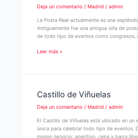
Deja un comentario
/
Madrid
/
admin
La Posta Real actualmente es una espléndi
Antiguamente fue una antigua silla de posta
de todo tipo de eventos como congresos, c
La
Leer más »
Posta
Real
Castillo de Viñuelas
Deja un comentario
/
Madrid
/
admin
El Castillo de Viñuelas está ubicado en un 
única para celebrar todo tipo de eventos. 
mismo servicio: aperitivo, cena y barra lib