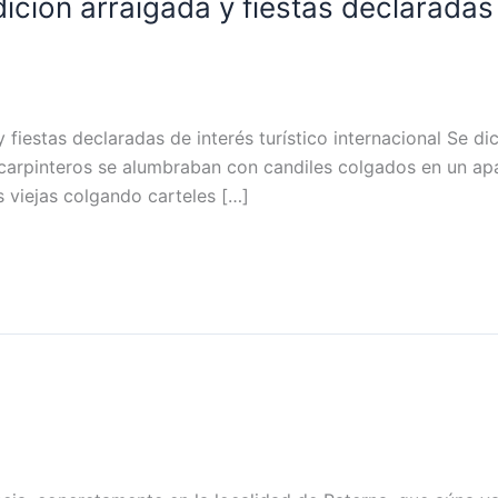
dición arraigada y fiestas declaradas 
y fiestas declaradas de interés turístico internacional Se di
 carpinteros se alumbraban con candiles colgados en un a
s viejas colgando carteles […]