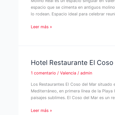
Molino Real es un espacio singular en Vale
de
espacio que se cimenta en antiguos molino
interés
lo rodean. Espacio ideal para celebrar reu
turístico
internacional
Molino
Leer más »
Real
en
Valencia
Hotel Restaurante El Coso
1 comentario
/
Valencia
/
admin
Los Restaurantes El Coso del Mar situado en
Mediterráneo, en primera línea de la Playa
paisajes sublimes. El Coso del Mar es un r
Hotel
Leer más »