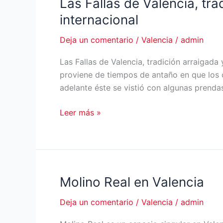
Las Fallas de Valencia, tra
internacional
Deja un comentario
/
Valencia
/
admin
Las Fallas de Valencia, tradición arraigada 
proviene de tiempos de antaño en que los
adelante éste se vistió con algunas prenda
Las
Leer más »
Fallas
de
Valencia,
tradición
arraigada
Molino Real en Valencia
y
Deja un comentario
/
Valencia
/
admin
fiestas
declaradas