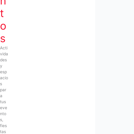
n
t
o
s
Acti
vida
des
y
esp
acio
s
par
a
tus
eve
nto
s,
fies
tas