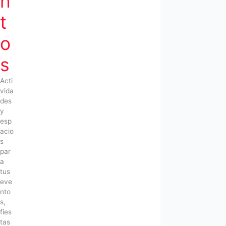
n
t
o
s
Acti
vida
des
y
esp
acio
s
par
a
tus
eve
nto
s,
fies
tas