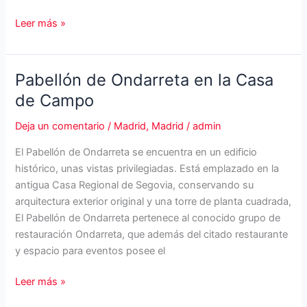
Restaurante
Leer más »
Molino
de
Los
Pabellón de Ondarreta en la Casa
Porches.
de Campo
Tradición
en
Deja un comentario
/
Madrid
,
Madrid
/
admin
asados.
El Pabellón de Ondarreta se encuentra en un edificio
histórico, unas vistas privilegiadas. Está emplazado en la
antigua Casa Regional de Segovia, conservando su
arquitectura exterior original y una torre de planta cuadrada,
El Pabellón de Ondarreta pertenece al conocido grupo de
restauración Ondarreta, que además del citado restaurante
y espacio para eventos posee el
Pabellón
Leer más »
de