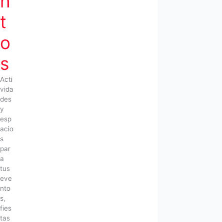
n
t
o
s
Acti
vida
des
y
esp
acio
s
par
a
tus
eve
nto
s,
fies
tas