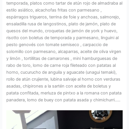
temporada, platos como tartar de atún rojo de almadraba al
estilo asiático, alcachofas fritas con parmesano ,
espárragos trigueros, terrina de foie y anchoas, salmorejo,
ensaladilla rusa de langostinos, plato de jamón, plato de
quesos del mundo, croquetas de jamón de york y huevo,
risotto con boletus de temporada y parmesano, linguini al
pesto genovés con tomate semiseco , carpaccio de
solomillo con parmesano, alcaparras, aceite de oliva virgen
y limón , tortillitas de camarones , mini hamburguesas de
rabo de toro, lomo de carne roja fileteado con patatas al
horno, cucurucho de anguila y aguacate (unagui temaki),
rollo de atún crujiente, lubina salvaje al horno con verduras
asadas, chipirones a la sartén con aceite de boletus y
patata confitada, merluza de pintxo a la romana con patata
panadera, lomo de buey con patata asada y chimichurri…..