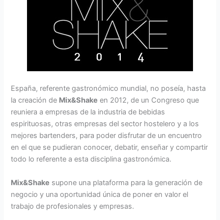
España, referente gastronómico mundial, no poseía, hasta
la creación de
Mix&Shake
en 2012, de un Congreso que
reuniera a empresas de la industria de bebidas
espirituosas, otras empresas del sector hostele­ro y a los
mejores bartenders, para poder disfrutar de un encuentro
en el que se pudieran conocer, debatir, enseñar y compartir
todo lo refe­rente a esta disciplina gastronómica.
Mix&Shake
supone una plataforma para la generación de
negocio y una oportunidad única de poner en valor el
trabajo de profesionales y empresas.