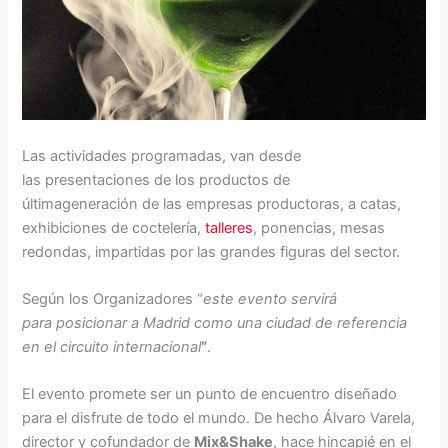
Las actividades programadas, van desde
las presentaciones de los productos de
últimageneración de las empresas productoras, a catas,
exhibiciones de coctelería,
talleres
, ponencias, mesas
redondas, impartidas por las grandes figuras del sector.
Según los Organizadores “
este
evento servirá
para posicionar a Madrid como una ciudad de referencia
en el circuito internacional
”
.
El evento promete ser un punto de encuentro diseñado
para el disfrute de todo el mundo. De hecho Álvaro Varela,
director y cofundador de
Mix&Shake
, hace hincapié en el