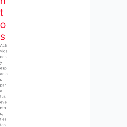
n
t
o
s
Acti
vida
des
y
esp
acio
s
par
a
tus
eve
nto
s,
fies
tas