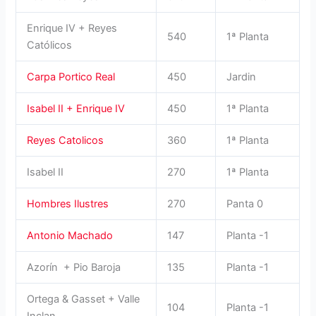
Enrique IV + Reyes
540
1ª Planta
Católicos
Carpa Portico Real
450
Jardin
Isabel II + Enrique IV
450
1ª Planta
Reyes Catolicos
360
1ª Planta
Isabel II
270
1ª Planta
Hombres Ilustres
270
Panta 0
Antonio Machado
147
Planta -1
Azorín + Pio Baroja
135
Planta -1
Ortega & Gasset + Valle
104
Planta -1