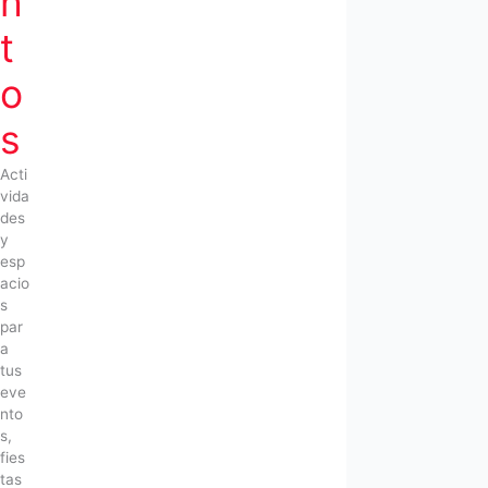
n
t
o
s
Acti
vida
des
y
esp
acio
s
par
a
tus
eve
nto
s,
fies
tas