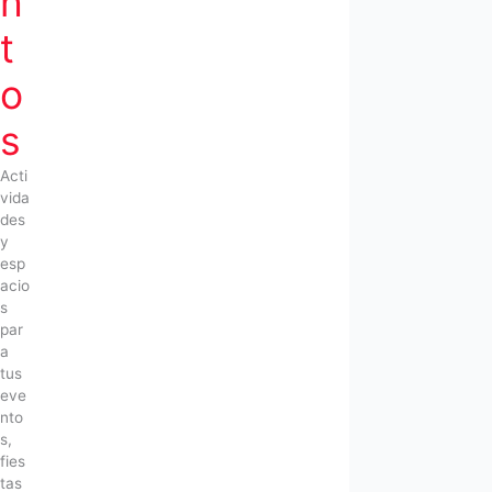
n
t
o
s
Acti
vida
des
y
esp
acio
s
par
a
tus
eve
nto
s,
fies
tas