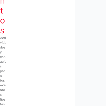
n
t
o
s
Acti
vida
des
y
esp
acio
s
par
a
tus
eve
nto
s,
fies
tas