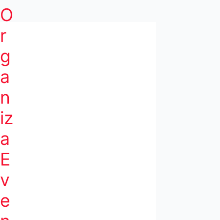
Ir
O
al
contenido
r
g
a
n
iz
a
E
v
e