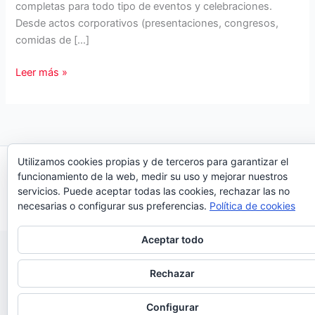
completas para todo tipo de eventos y celebraciones.
Desde actos corporativos (presentaciones, congresos,
comidas de […]
Party
Leer más »
Fiesta:
decoración,
regalos
y
atrezzo
Utilizamos cookies propias y de terceros para garantizar el
Copyright © 2026 Organiza Eventos
para
funcionamiento de la web, medir su uso y mejorar nuestros
organizar
servicios. Puede aceptar todas las cookies, rechazar las no
necesarias o configurar sus preferencias.
Política de cookies
tu
evento
Aceptar todo
Rechazar
Configurar