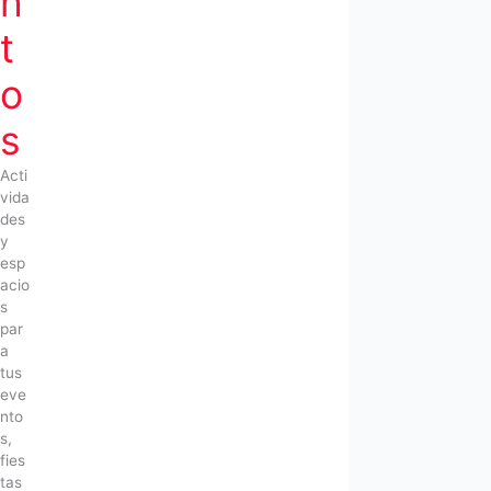
n
t
o
s
Acti
vida
des
y
esp
acio
s
par
a
tus
eve
nto
s,
fies
tas