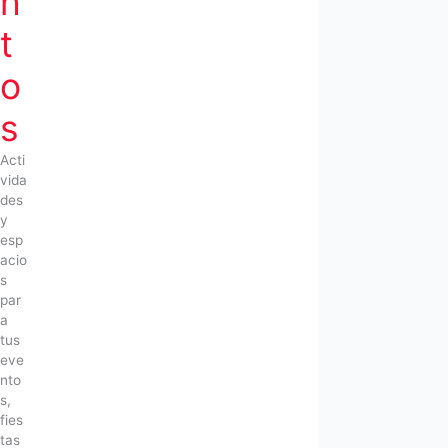
n
t
o
s
Acti
vida
des
y
esp
acio
s
par
a
tus
eve
nto
s,
fies
tas