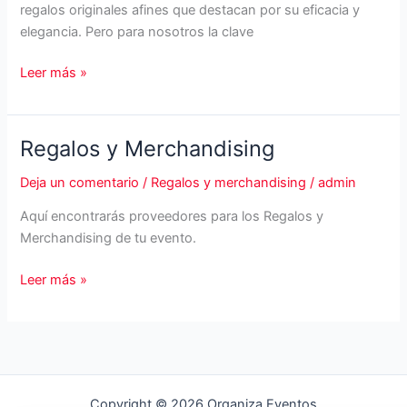
regalos originales afines que destacan por su eficacia y
elegancia. Pero para nosotros la clave
Regalos
Leer más »
de
empresa
personalizados:
Regalos y Merchandising
Water
&
Deja un comentario
/
Regalos y merchandising
/
admin
More
Aquí encontrarás proveedores para los Regalos y
Merchandising de tu evento.
Regalos
Leer más »
y
Merchandising
Copyright © 2026 Organiza Eventos