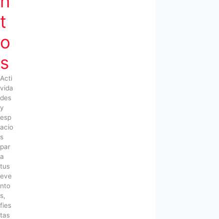
n
t
o
s
Acti
vida
des
y
esp
acio
s
par
a
tus
eve
nto
s,
fies
tas