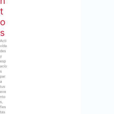
n
t
o
s
Acti
vida
des
y
esp
acio
s
par
a
tus
eve
nto
s,
fies
tas