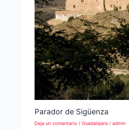
Parador de Sigüenza
Deja un comentario
/
Guadalajara
/
admin