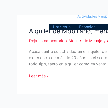
Ir
al
contenido
Actividades y espa
Hoteles
Espacios
Alquiler de Mobiliario, mena
Deja un comentario
/
Alquiler de Menaje y C
Abasa centra su actividad en el alquiler de 
experiencia de más de 20 años en el sector
todo tipo, tanto en alquiler como en venta. M
Alquiler
Leer más »
de
Mobiliario,
menaje
y
cristalería