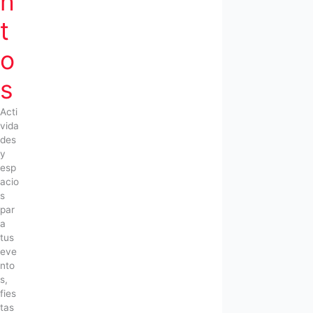
n
t
o
s
Acti
vida
des
y
esp
acio
s
par
a
tus
eve
nto
s,
fies
tas