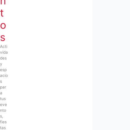
n
t
o
s
Acti
vida
des
y
esp
acio
s
par
a
tus
eve
nto
s,
fies
tas