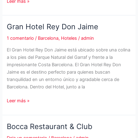
Masía
Leer más »
Can
Ametller
Gran Hotel Rey Don Jaime
1 comentario
/
Barcelona
,
Hoteles
/
admin
El Gran Hotel Rey Don Jaime está ubicado sobre una colina
a los pies del Parque Natural del Garraf y frente a la
impresionante Costa Barcelona. El Gran Hotel Rey Don
Jaime es el destino perfecto para quienes buscan
tranquilidad en un entorno único y agradable cerca de
Barcelona. Dentro del Hotel, junto a la
Gran
Leer más »
Hotel
Rey
Don
Bocca Restaurant & Club
Jaime
Deja un comentario
/
Barcelona
/
admin