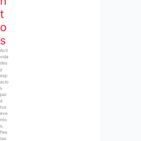
n
t
o
s
Acti
vida
des
y
esp
acio
s
par
a
tus
eve
nto
s,
fies
tas