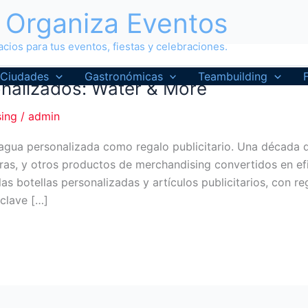
Organiza Eventos
cios para tus eventos, fiestas y celebraciones.
Ciudades
Gastronómicas
Teambuilding
nalizados: Water & More
sing
/
admin
l agua personalizada como regalo publicitario. Una décad
eras, y otros productos de merchandising convertidos en e
as botellas personalizadas y artículos publicitarios, con r
 clave […]