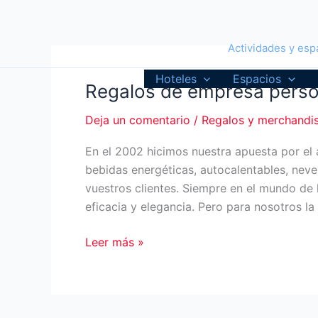
Ir
al
contenido
Actividades y espa
Hoteles
Espacios
Regalos de empresa perso
Deja un comentario
/
Regalos y merchandi
En el 2002 hicimos nuestra apuesta por e
bebidas energéticas, autocalentables, nev
vuestros clientes. Siempre en el mundo de l
eficacia y elegancia. Pero para nosotros la
Regalos
Leer más »
de
empresa
personalizados:
Water