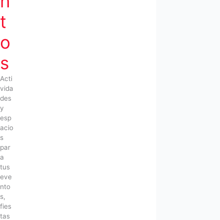
n
t
o
s
Acti
vida
des
y
esp
acio
s
par
a
tus
eve
nto
s,
fies
tas