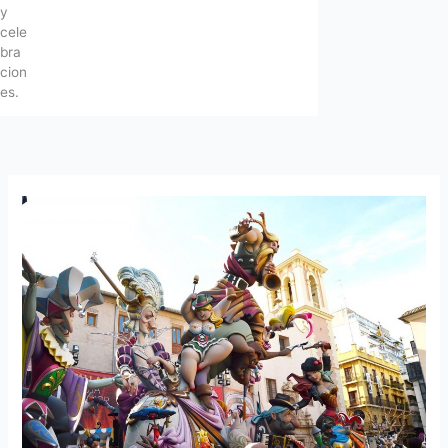
y
cele
bra
cion
es.