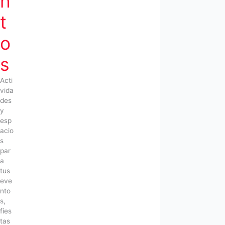
n
t
o
s
Acti
vida
des
y
esp
acio
s
par
a
tus
eve
nto
s,
fies
tas