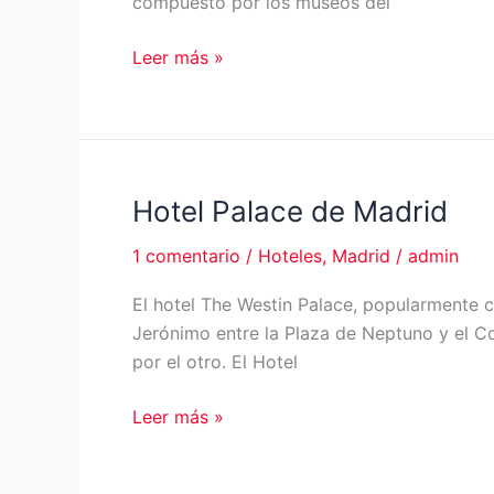
compuesto por los museos del
Hotel
Leer más »
NH
Paseo
del
Prado
Hotel Palace de Madrid
1 comentario
/
Hoteles
,
Madrid
/
admin
El hotel The Westin Palace, popularmente 
Jerónimo entre la Plaza de Neptuno y el Co
por el otro. El Hotel
Hotel
Leer más »
Palace
de