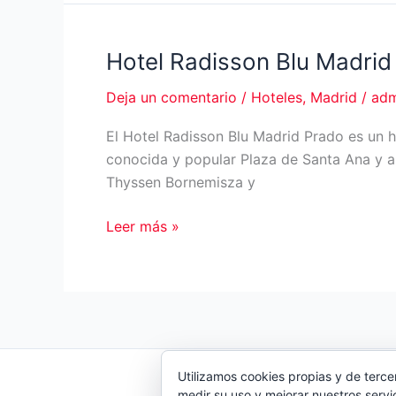
Madrid
Hotel Radisson Blu Madrid
Deja un comentario
/
Hoteles
,
Madrid
/
adm
El Hotel Radisson Blu Madrid Prado es un h
conocida y popular Plaza de Santa Ana y a
Thyssen Bornemisza y
Hotel
Leer más »
Radisson
Blu
Madrid
Prado
Utilizamos cookies propias y de terce
medir su uso y mejorar nuestros servi