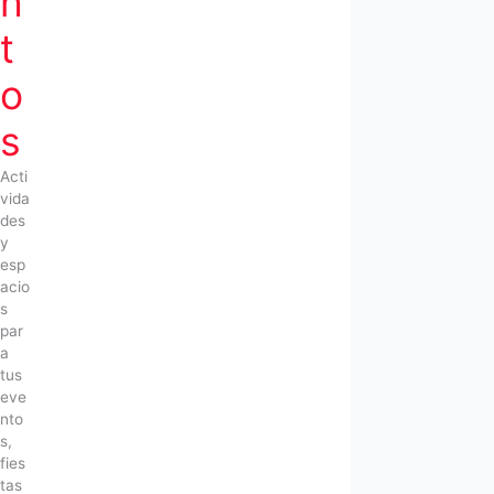
n
t
o
s
Acti
vida
des
y
esp
acio
s
par
a
tus
eve
nto
s,
fies
tas