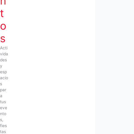
n
t
o
s
Acti
vida
des
y
esp
acio
s
par
a
tus
eve
nto
s,
fies
tas