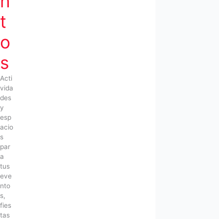
n
t
o
s
Acti
vida
des
y
esp
acio
s
par
a
tus
eve
nto
s,
fies
tas