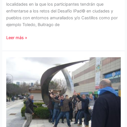
localidades en la que los participantes tendrán que
enfrentarse a los retos del Desafío IPad© en ciudades y
pueblos con entornos amurallados y/o Castillos como por
ejemplo Toledo, Buitrago de
Desafío
Leer más »
IPad
Medieval:
Actividad
team
building
en
Toledo,
Buitrago,
Pedraza,
Ávila