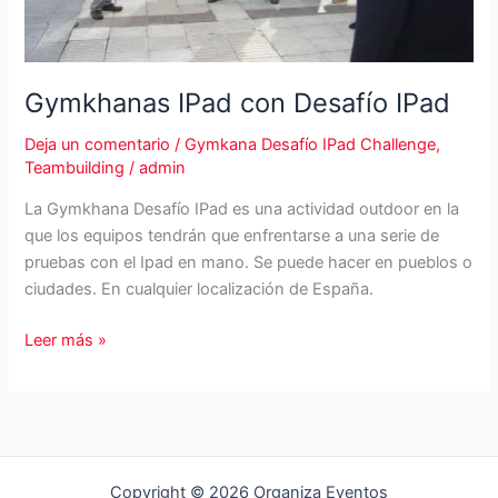
Gymkhanas IPad con Desafío IPad
Deja un comentario
/
Gymkana Desafío IPad Challenge
,
Teambuilding
/
admin
La Gymkhana Desafío IPad es una actividad outdoor en la
que los equipos tendrán que enfrentarse a una serie de
pruebas con el Ipad en mano. Se puede hacer en pueblos o
ciudades. En cualquier localización de España.
Gymkhanas
Leer más »
IPad
con
Desafío
IPad
Copyright © 2026 Organiza Eventos