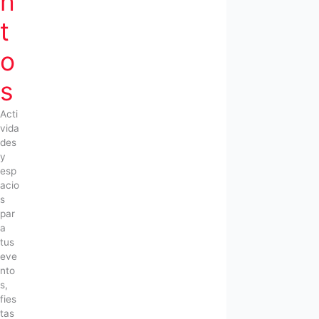
n
t
o
s
Acti
vida
des
y
esp
acio
s
par
a
tus
eve
nto
s,
fies
tas