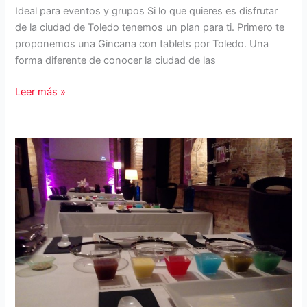
Ideal para eventos y grupos Si lo que quieres es disfrutar
de la ciudad de Toledo tenemos un plan para ti. Primero te
proponemos una Gincana con tablets por Toledo. Una
forma diferente de conocer la ciudad de las
Gincana
Leer más »
por
Toledo.
Visita
y
Comida.