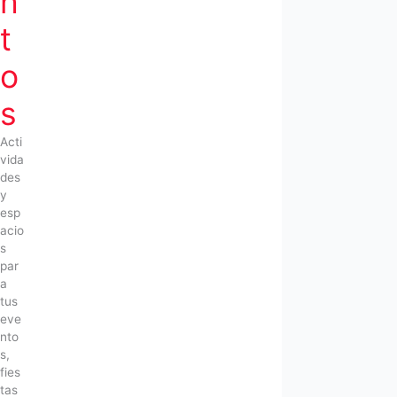
n
t
o
s
Acti
vida
des
y
esp
acio
s
par
a
tus
eve
nto
s,
fies
tas