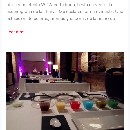
ofrecer un efecto WOW en tu boda, fiesta o evento, la
escenografía de las Perlas Moleculares son un «must». Una
exhibición de colores, aromas y sabores de la mano de
Perlas
Leer más »
Moleculares