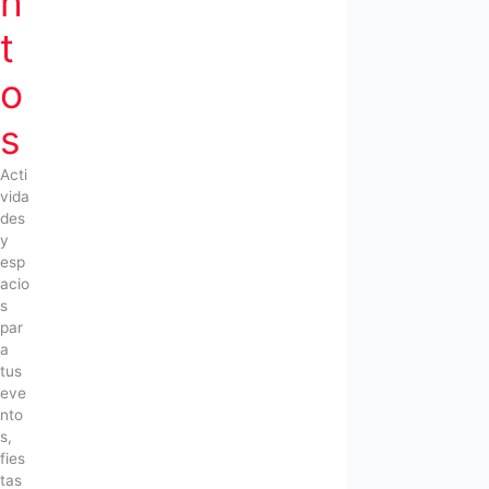
n
t
o
s
Acti
vida
des
y
esp
acio
s
par
a
tus
eve
nto
s,
fies
tas