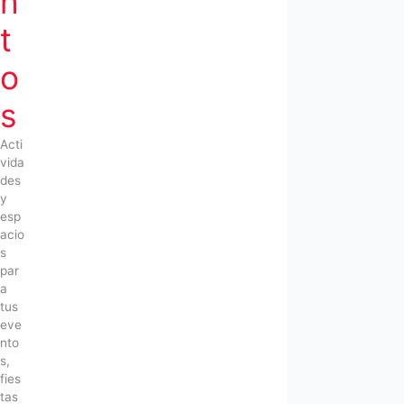
n
t
o
s
Acti
vida
des
y
esp
acio
s
par
a
tus
eve
nto
s,
fies
tas