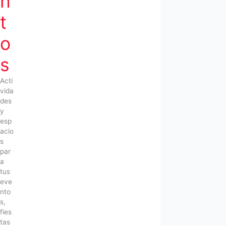
n
t
o
s
Acti
vida
des
y
esp
acio
s
par
a
tus
eve
nto
s,
fies
tas