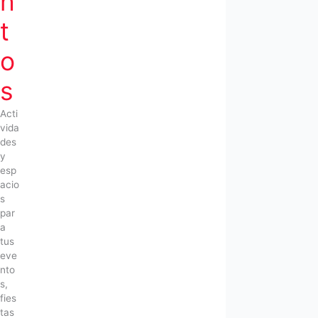
n
t
o
s
Acti
vida
des
y
esp
acio
s
par
a
tus
eve
nto
s,
fies
tas