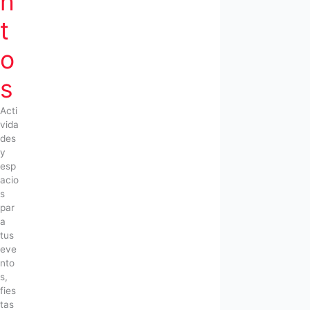
n
t
o
s
Acti
vida
des
y
esp
acio
s
par
a
tus
eve
nto
s,
fies
tas