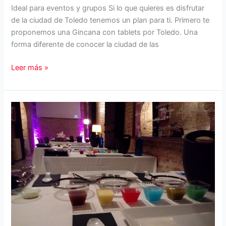
Ideal para eventos y grupos Si lo que quieres es disfrutar
de la ciudad de Toledo tenemos un plan para ti. Primero te
proponemos una Gincana con tablets por Toledo. Una
forma diferente de conocer la ciudad de las
Gincana
Leer más »
por
Toledo.
Visita
y
Comida.