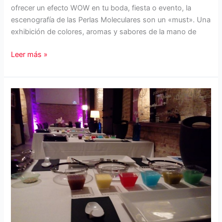
ofrecer un efecto WOW en tu boda, fiesta o evento, la
escenografía de las Perlas Moleculares son un «must». Una
exhibición de colores, aromas y sabores de la mano de
Perlas
Leer más »
Moleculares