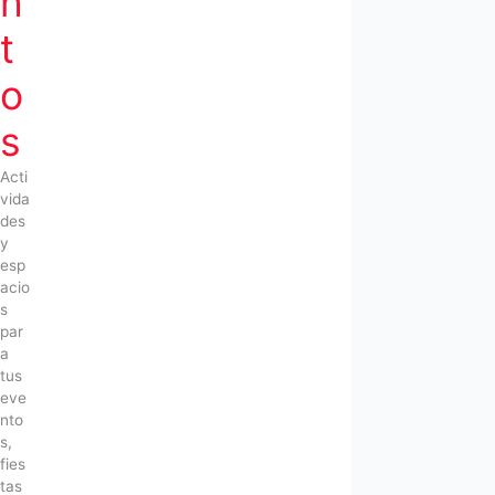
n
t
o
s
Acti
vida
des
y
esp
acio
s
par
a
tus
eve
nto
s,
fies
tas