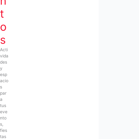
n
t
o
s
Acti
vida
des
y
esp
acio
s
par
a
tus
eve
nto
s,
fies
tas