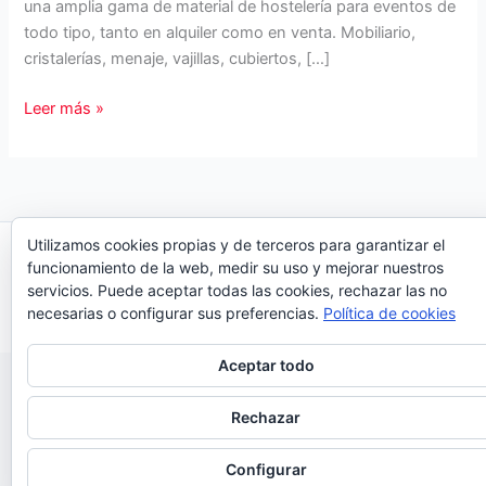
una amplia gama de material de hostelería para eventos de
todo tipo, tanto en alquiler como en venta. Mobiliario,
cristalerías, menaje, vajillas, cubiertos, […]
Alquiler
Leer más »
de
Mobiliario,
menaje
y
cristalería
Utilizamos cookies propias y de terceros para garantizar el
Copyright © 2026 Organiza Eventos
funcionamiento de la web, medir su uso y mejorar nuestros
servicios. Puede aceptar todas las cookies, rechazar las no
necesarias o configurar sus preferencias.
Política de cookies
Aceptar todo
Rechazar
Configurar