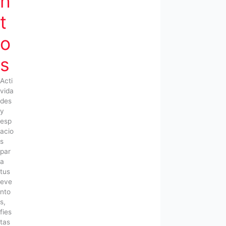
n
t
o
s
Acti
vida
des
y
esp
acio
s
par
a
tus
eve
nto
s,
fies
tas