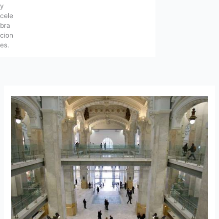
y
cele
bra
cion
es.