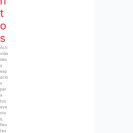
n
t
o
s
Acti
vida
des
y
esp
acio
s
par
a
tus
eve
nto
s,
fies
tas